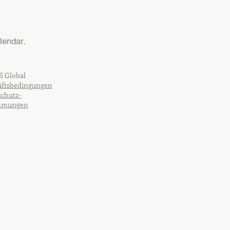
lendar.
 Global
äftsbedingungen
chutz-
mmungen