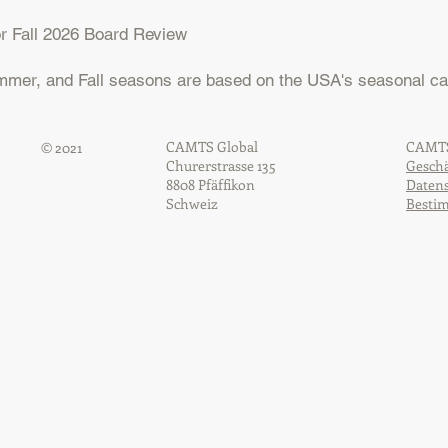
r Fall 2026 Board Review
mmer, and Fall seasons are based on the USA's seasonal ca
CAMTS Global
CAMTS
© 2021
Churerstrasse 135
Gesch
8808 Pfäffikon
Datens
Schweiz
Besti