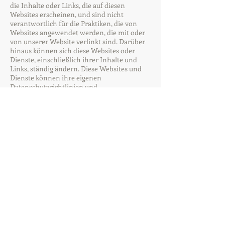
die Inhalte oder Links, die auf diesen
Websites erscheinen, und sind nicht
verantwortlich für die Praktiken, die von
Websites angewendet werden, die mit oder
von unserer Website verlinkt sind. Darüber
hinaus können sich diese Websites oder
Dienste, einschließlich ihrer Inhalte und
Links, ständig ändern. Diese Websites und
Dienste können ihre eigenen
Datenschutzrichtlinien und
Kundendienstrichtlinien haben. Das
Browsen und die Interaktion auf jeder
anderen Website, einschließlich Websites,
die einen Link zu unserer Website haben,
unterliegt den eigenen Bedingungen und
Richtlinien dieser Website.
Änderungen an dieser Datenschutzrichtlinie
Es liegt im Ermessen der Commission on
Accreditation of Medical Transport Systems
(CAMTS), diese Datenschutzrichtlinie
jederzeit zu aktualisieren. Wenn wir dies
tun, werden wir das aktualisierte Datum
unten auf dieser Seite überarbeiten. Wir
empfehlen Benutzern, diese Seite