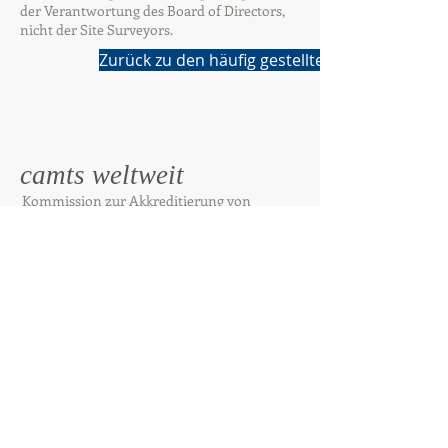
der Verantwortung des Board of Directors,
nicht der Site Surveyors.
Zurück zu den häufig gestellten Fragen
camts weltweit
Kommission zur Akkreditierung von
medizinischen Transportsystemen weltweit
© 2021
CAMTS Global
Churerstrasse 135
8808 Pfäffikon
Schweiz
CAMTS Global
Geschäftsbedingungen
Datenschutz-Bestimmungen