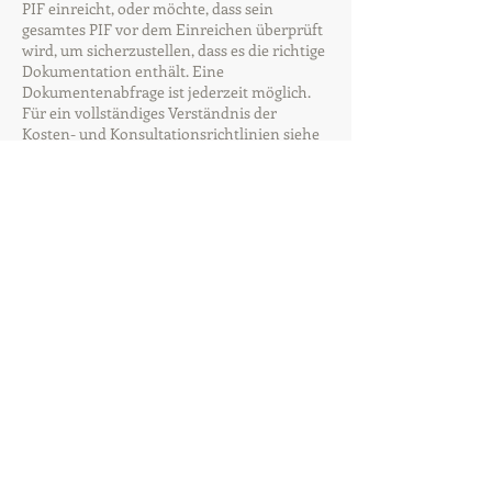
PIF einreicht, oder möchte, dass sein
gesamtes PIF vor dem Einreichen überprüft
wird, um sicherzustellen, dass es die richtige
Dokumentation enthält. Eine
Dokumentenabfrage ist jederzeit möglich.
Für ein vollständiges Verständnis der
Kosten- und Konsultationsrichtlinien siehe
Abschnitt 07.00.00 im Richtlinien- und
Verfahrenshandbuch.
Um eine Beratung anzufordern, füllen Sie
bitte das untenstehende Formular aus.
Klicken Sie hier, um eine Beratung anz
Zurück zu den häufig gestellten Fragen
camts weltweit