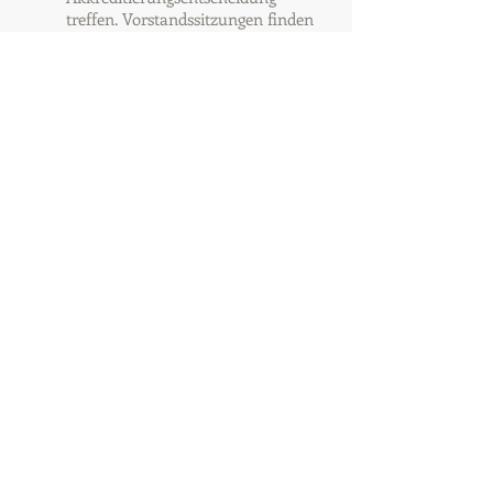
treffen. Vorstandssitzungen finden
vierteljährlich statt.
ANWENDUNG
camts weltweit
Kommission zur Akkreditierung von
medizinischen Transportsystemen weltweit
© 2021
CAMTS Global
Churerstrasse 135