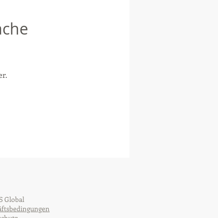
ache
er.
 Global
äftsbedingungen
chutz-